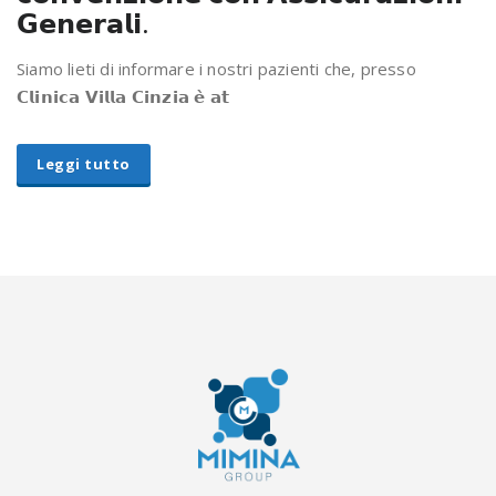
𝗚𝗲𝗻𝗲𝗿𝗮𝗹𝗶.
Siamo lieti di informare i nostri pazienti che, presso
𝗖𝗹𝗶𝗻𝗶𝗰𝗮 𝗩𝗶𝗹𝗹𝗮 𝗖𝗶𝗻𝘇𝗶𝗮 𝗲̀ 𝗮𝘁
Leggi tutto