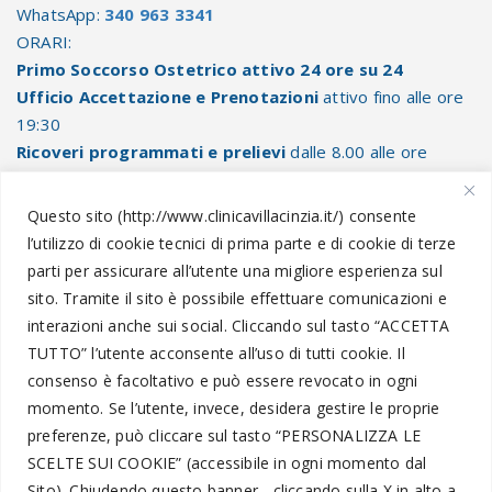
WhatsApp:
340 963 3341
ORARI:
Primo Soccorso Ostetrico attivo 24 ore su 24
Ufficio Accettazione e Prenotazioni
attivo fino alle ore
19:30
Ricoveri programmati e prelievi
dalle 8.00 alle ore
10.30
Questo sito (http://www.clinicavillacinzia.it/) consente
l’utilizzo di cookie tecnici di prima parte e di cookie di terze
parti per assicurare all’utente una migliore esperienza sul
Informazioni Legali
sito. Tramite il sito è possibile effettuare comunicazioni e
interazioni anche sui social.
Cliccando sul tasto “
ACCETTA
TUTTO
” l’utente acconsente all’uso di tutti cookie. Il
Amministrazione Trasparente
consenso è facoltativo e può essere revocato in ogni
momento.
Se l’utente, invece, desidera gestire le proprie
Segnalazioni
preferenze, può cliccare sul tasto “
PERSONALIZZA LE
Privacy Policy
SCELTE SUI COOKIE
” (accessibile in ogni momento dal
Trattamento dati personali
Sito).
Chiudendo questo banner - cliccando sulla X in alto a