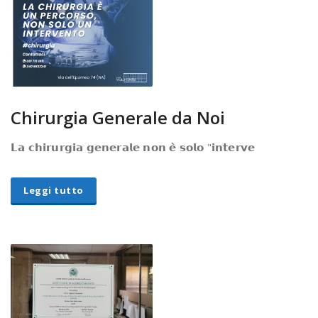
Chirurgia Generale da Noi
𝗟𝗮 𝗰𝗵𝗶𝗿𝘂𝗿𝗴𝗶𝗮 𝗴𝗲𝗻𝗲𝗿𝗮𝗹𝗲 𝗻𝗼𝗻 𝗲̀ 𝘀𝗼𝗹𝗼 "𝗶𝗻𝘁𝗲𝗿𝘃𝗲
Leggi tutto