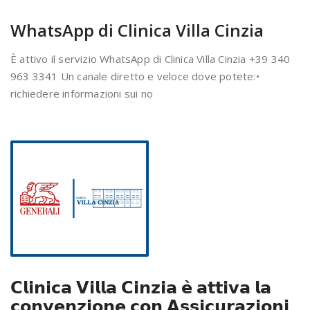
WhatsApp di Clinica Villa Cinzia
È attivo il servizio WhatsApp di Clinica Villa Cinzia +39 340
963 3341 Un canale diretto e veloce dove potete:•
richiedere informazioni sui no
𝗖𝗹𝗶𝗻𝗶𝗰𝗮 𝗩𝗶𝗹𝗹𝗮 𝗖𝗶𝗻𝘇𝗶𝗮 𝗲̀ 𝗮𝘁𝘁𝗶𝘃𝗮 𝗹𝗮
𝗰𝗼𝗻𝘃𝗲𝗻𝘇𝗶𝗼𝗻𝗲 𝗰𝗼𝗻 𝗔𝘀𝘀𝗶𝗰𝘂𝗿𝗮𝘇𝗶𝗼𝗻𝗶