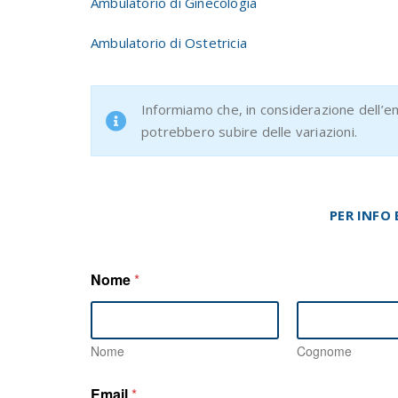
Ambulatorio di Ginecologia
Ambulatorio di Ostetricia
Informiamo che, in considerazione dell’em
potrebbero subire delle variazioni.
PER INFO
Nome
*
Nome
Cognome
E
Email
*
m