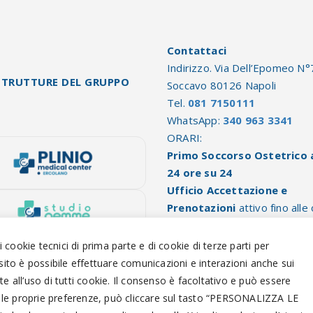
Contattaci
Indirizzo. Via Dell’Epomeo N°
STRUTTURE DEL GRUPPO
Soccavo 80126 Napoli
Tel.
081 7150111
WhatsApp:
340 963 3341
ORARI:
Primo Soccorso Ostetrico 
24 ore su 24
Ufficio Accettazione e
Prenotazioni
attivo fino alle
19:30
Ricoveri programmati e pre
di cookie tecnici di prima parte e di cookie di terze parti per
dalle 8.00 alle ore 10.30
 sito è possibile effettuare comunicazioni e interazioni anche sui
te all’uso di tutti cookie. Il consenso è facoltativo e può essere
 le proprie preferenze, può cliccare sul tasto “
PERSONALIZZA LE