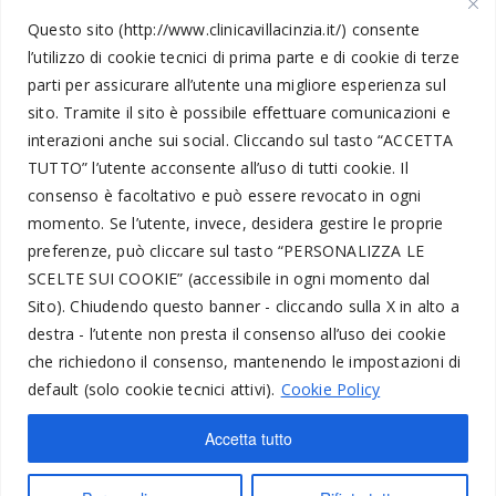
Questo sito (http://www.clinicavillacinzia.it/) consente
l’utilizzo di cookie tecnici di prima parte e di cookie di terze
parti per assicurare all’utente una migliore esperienza sul
Informazioni Legali
sito. Tramite il sito è possibile effettuare comunicazioni e
interazioni anche sui social.
Cliccando sul tasto “
ACCETTA
TUTTO
” l’utente acconsente all’uso di tutti cookie. Il
Amministrazione Trasparente
consenso è facoltativo e può essere revocato in ogni
momento.
Se l’utente, invece, desidera gestire le proprie
Segnalazioni
preferenze, può cliccare sul tasto “
PERSONALIZZA LE
Privacy Policy
SCELTE SUI COOKIE
” (accessibile in ogni momento dal
Trattamento dati personali
Sito).
Chiudendo questo banner - cliccando sulla X in alto a
destra - l’utente non presta il consenso all’uso dei cookie
Codice Etico
che richiedono il consenso, mantenendo le impostazioni di
Utente Telefonico
default (solo cookie tecnici attivi).
Cookie Policy
Cookie Policy
Accetta tutto
Form