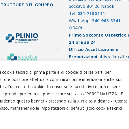
STRUTTURE DEL GRUPPO
Soccavo 80126 Napoli
Tel.
081 7150111
WhatsApp:
340 963 3341
ORARI:
Primo Soccorso Ostetrico 
24 ore su 24
Ufficio Accettazione e
Prenotazioni
attivo fino alle
19:30
Ricoveri programmati e pre
di cookie tecnici di prima parte e di cookie di terze parti per
dalle 8.00 alle ore 10.30
 sito è possibile effettuare comunicazioni e interazioni anche sui
te all’uso di tutti cookie. Il consenso è facoltativo e può essere
 le proprie preferenze, può cliccare sul tasto “
PERSONALIZZA LE
iudendo questo banner - cliccando sulla X in alto a destra - l’utente
senso, mantenendo le impostazioni di default (solo cookie tecnici