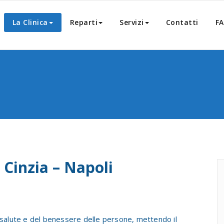
La Clinica
Reparti
Servizi
Contatti
F
a Cinzia – Napoli
 salute e del benessere delle persone, mettendo il