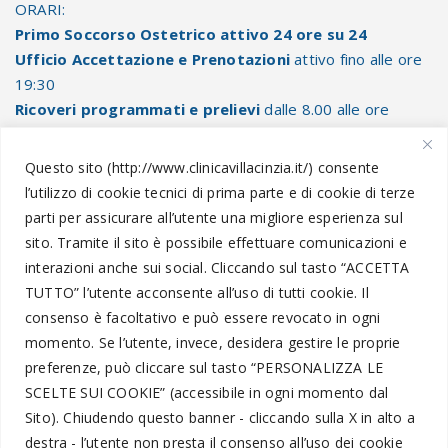
ORARI:
Primo Soccorso Ostetrico attivo 24 ore su 24
Ufficio Accettazione e Prenotazioni
attivo fino alle ore
19:30
Ricoveri programmati e prelievi
dalle 8.00 alle ore
10.30
Questo sito (http://www.clinicavillacinzia.it/) consente
l’utilizzo di cookie tecnici di prima parte e di cookie di terze
parti per assicurare all’utente una migliore esperienza sul
Informazioni Legali
sito. Tramite il sito è possibile effettuare comunicazioni e
interazioni anche sui social.
Cliccando sul tasto “
ACCETTA
TUTTO
” l’utente acconsente all’uso di tutti cookie. Il
Amministrazione Trasparente
consenso è facoltativo e può essere revocato in ogni
momento.
Se l’utente, invece, desidera gestire le proprie
Segnalazioni
preferenze, può cliccare sul tasto “
PERSONALIZZA LE
Privacy Policy
SCELTE SUI COOKIE
” (accessibile in ogni momento dal
Trattamento dati personali
Sito).
Chiudendo questo banner - cliccando sulla X in alto a
destra - l’utente non presta il consenso all’uso dei cookie
Codice Etico