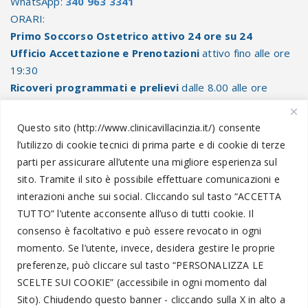
WhatsApp:
340 963 3341
ORARI:
Primo Soccorso Ostetrico attivo 24 ore su 24
Ufficio Accettazione e Prenotazioni
attivo fino alle ore
19:30
Ricoveri programmati e prelievi
dalle 8.00 alle ore
10.30
Questo sito (http://www.clinicavillacinzia.it/) consente
l’utilizzo di cookie tecnici di prima parte e di cookie di terze
parti per assicurare all’utente una migliore esperienza sul
Informazioni Legali
sito. Tramite il sito è possibile effettuare comunicazioni e
interazioni anche sui social.
Cliccando sul tasto “
ACCETTA
TUTTO
” l’utente acconsente all’uso di tutti cookie. Il
Amministrazione Trasparente
consenso è facoltativo e può essere revocato in ogni
momento.
Se l’utente, invece, desidera gestire le proprie
Segnalazioni
preferenze, può cliccare sul tasto “
PERSONALIZZA LE
Privacy Policy
SCELTE SUI COOKIE
” (accessibile in ogni momento dal
Trattamento dati personali
Sito).
Chiudendo questo banner - cliccando sulla X in alto a