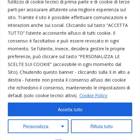
l’utilizzo di cookie tecnici di prima parte e di cookie di terze
parti per assicurare all’utente una migliore esperienza sul
Informazioni Legali
sito. Tramite il sito è possibile effettuare comunicazioni e
interazioni anche sui social.
Cliccando sul tasto “
ACCETTA
TUTTO
” l’utente acconsente all’uso di tutti cookie. Il
Amministrazione Trasparente
consenso è facoltativo e può essere revocato in ogni
momento.
Se l’utente, invece, desidera gestire le proprie
Segnalazioni
preferenze, può cliccare sul tasto “
PERSONALIZZA LE
Privacy Policy
SCELTE SUI COOKIE
” (accessibile in ogni momento dal
Trattamento dati personali
Sito).
Chiudendo questo banner - cliccando sulla X in alto a
destra - l’utente non presta il consenso all’uso dei cookie
Codice Etico
che richiedono il consenso, mantenendo le impostazioni di
Utente Telefonico
default (solo cookie tecnici attivi).
Cookie Policy
Cookie Policy
Accetta tutto
Form
Personalizza
Rifiuta tutto