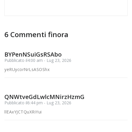
6 Commenti finora
BYPenNSuiGsRSAbo
Pubblicato il4:00 am - Lug 23, 2026
yeRUycorNrLsASOShx
QNWtveGdLwlcMNirzHzmG
Pubblicato il6:44 pm - Lug 23, 2026
llEAxYJCTQuXRiYui