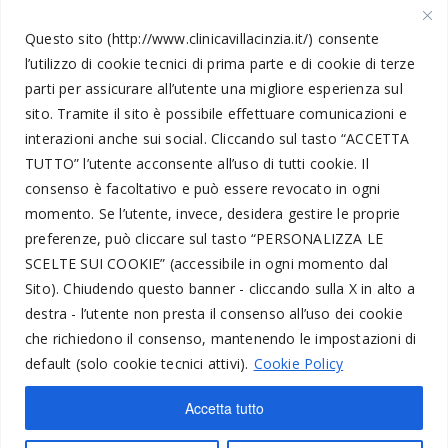
10.30
Questo sito (http://www.clinicavillacinzia.it/) consente
l’utilizzo di cookie tecnici di prima parte e di cookie di terze
parti per assicurare all’utente una migliore esperienza sul
Informazioni Legali
sito. Tramite il sito è possibile effettuare comunicazioni e
interazioni anche sui social.
Cliccando sul tasto “
ACCETTA
TUTTO
” l’utente acconsente all’uso di tutti cookie. Il
Amministrazione Trasparente
consenso è facoltativo e può essere revocato in ogni
momento.
Se l’utente, invece, desidera gestire le proprie
Segnalazioni
preferenze, può cliccare sul tasto “
PERSONALIZZA LE
Privacy Policy
SCELTE SUI COOKIE
” (accessibile in ogni momento dal
Trattamento dati personali
Sito).
Chiudendo questo banner - cliccando sulla X in alto a
destra - l’utente non presta il consenso all’uso dei cookie
Codice Etico
che richiedono il consenso, mantenendo le impostazioni di
Utente Telefonico
default (solo cookie tecnici attivi).
Cookie Policy
Cookie Policy
Accetta tutto
Form