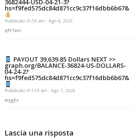
3682444-USD-04-21-3?
hs=f9fed575dc84d871cc9c37f16dbb6b67&
Pubblicato il1:59 am - Ago 6, 2026
qf97am
PAYOUT 39,639.85 Dollars NEXT >>
graph.org/BALANCE-36824-US-DOLLARS-
04-24-2?
hs=f9fed575dc84d871cc9c37f16dbb6b67&
Pubblicato il11:53 am - Ago 7, 2026
wygjtx
Lascia una risposta