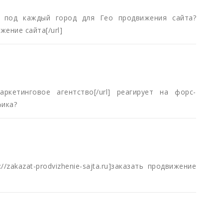
 под каждый город для Гео продвижения сайта?
ижение сайта[/url]
ru]маркетинговое агентство[/url] реагирует на форс-
фика?
//zakazat-prodvizhenie-sajta.ru]заказать продвижение