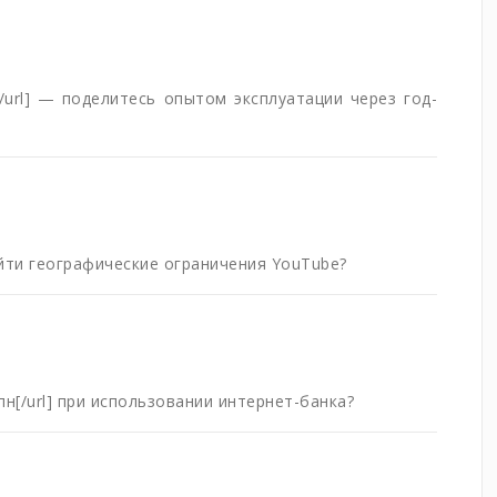
ом[/url] — поделитесь опытом эксплуатации через год-
обойти географические ограничения YouTube?
Впн[/url] при использовании интернет-банка?