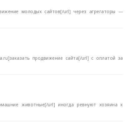
Продвижение молодых сайтов[/url] через агрегаторы —
jta.ru]заказать продвижение сайта[/url] с оплатой за
u]домашние животные[/url] иногда ревнуют хозяина к