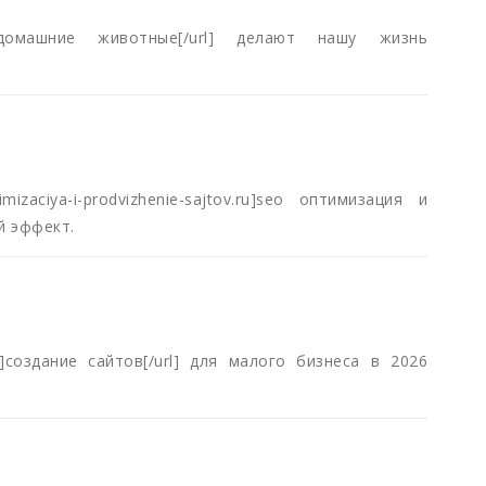
1.ru]домашние животные[/url] делают нашу жизнь
mizaciya-i-prodvizhenie-sajtov.ru]seo оптимизация и
й эффект.
.ru]создание сайтов[/url] для малого бизнеса в 2026