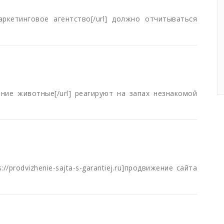
u]маркетинговое агентство[/url] должно отчитываться
машние животные[/url] реагируют на запах незнакомой
//prodvizhenie-sajta-s-garantiej.ru]продвижение сайта